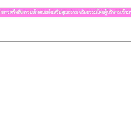
งการหรือกิจกรรมลักษณะส่งเสริมคุณธรรม จริยธรรมโดยผู้บริหารเข้ามา