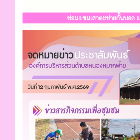
ซ่อมแซมเสาตะข่ายกั้นบอล แ