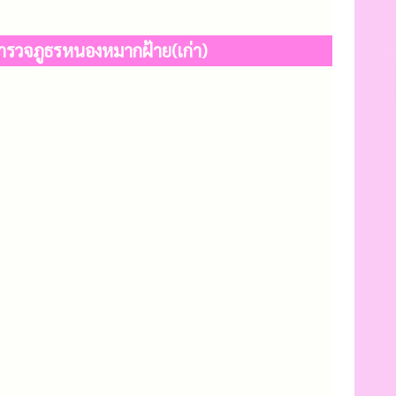
ำรวจภูธรหนองหมากฝ้าย(เก่า)