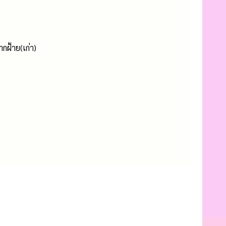
ฝ้าย(เก่า)